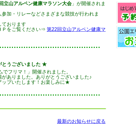
2回立山アルペン健康マラソン大会
」が開催されま
人参加・リレーなどさまざまな競技が行われま
しております
ＨＰをご覧ください⇒
第22回立山アルペン健康マ
とうございました ★
ムでフリマ！
」開催されました。
場がありました。ありがとうございました♪
アップいたします！お楽しみに★
人気につき区画を増やしました★
る「
ドームでフリマ！
」全６０区画が埋まりまし
最新のお知らせに戻る
たしました！
区画
となっております！
のご検討されている方は、早めの申込みお待ちし