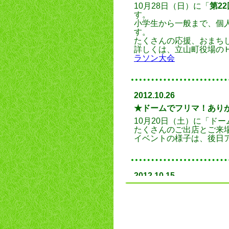
10月28日（日）に「
第2
す。
小学生から一般まで、個
す。
たくさんの応援、おまち
詳しくは、立山町役場の
ラソン大会
2012.10.26
★ドームでフリマ！ありが
10月20日（土）に「
ドー
たくさんのご出店とご来
イベントの様子は、後日
2012.10.15
★ドームでフリマ！ 大
10月20日（土）に行われ
たので １０区画、追加い
その追加区画も、残り
５
フリーマーケットの出店